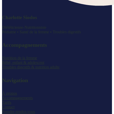
Charlotte Siodos
Diététicienne-Nutritionniste
Pédiatrie • Santé de la femme • Troubles digestifs
Accompagnements
Nutrition de la femme
Bébé, enfant & adolescent
Troubles digestifs & nutrition adulte
Navigation
À propos
Accompagnements
Tarifs
Contact
Prendre rendez-vous