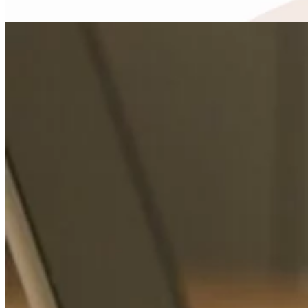
Accueil
Rendez-vous
À propos
Accompagnements
Tarifs
AVIS PATIENTS
Contact