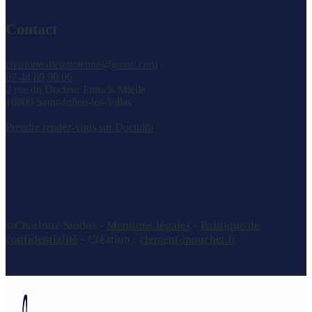
Contact
charlotte.dieteticienne@gmail.com
07 44 89 90 06
2 rue du Docteur Francis Mielle
10800 Saint-Julien-les-Villas
Prendre rendez-vous sur Doctolib
©Charlotte Siodos -
Mentions légales
-
Politique de
confidentialité
- Création :
clement-mouchet.fr